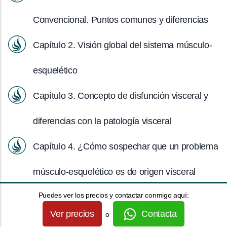
Convencional. Puntos comunes y diferencias
Capítulo 2. Visión global del sistema músculo-
esquelético
Capítulo 3. Concepto de disfunción visceral y
diferencias con la patología visceral
Capítulo 4. ¿Cómo sospechar que un problema
músculo-esquelético es de origen visceral
Puedes ver los precios y contactar conmigo aquí:
Capítulo 5. ¿Cómo un problema visceral puede
Ver precios
Contacta
o
provocar un dolor músculo-esquelético?