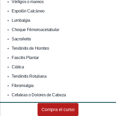
Vértigos o mareos
Espolón Calcáneo
Lumbalgia
Choque Fémoroacetabular
Sacroileitis
Tendinitis de Hombro
Fascitis Plantar
Ciática
Tendinitis Rotuliana
Fibromialgia
Cefaleas o Dolores de Cabeza
Crecederas
Compra el curso
Hernia Discal Cervical